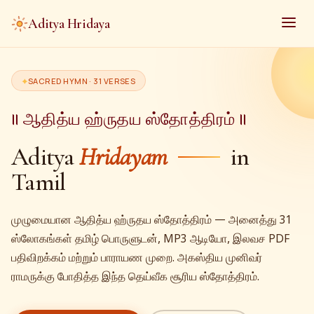
Aditya Hridaya
SACRED HYMN · 31 VERSES
॥ ஆதித்ய ஹ்ருதய ஸ்தோத்திரம் ॥
Aditya
Hridayam
in
Tamil
முழுமையான ஆதித்ய ஹ்ருதய ஸ்தோத்திரம் — அனைத்து 31
ஸ்லோகங்கள் தமிழ் பொருளுடன், MP3 ஆடியோ, இலவச PDF
பதிவிறக்கம் மற்றும் பாராயண முறை. அகஸ்திய முனிவர்
ராமருக்கு போதித்த இந்த தெய்வீக சூரிய ஸ்தோத்திரம்.