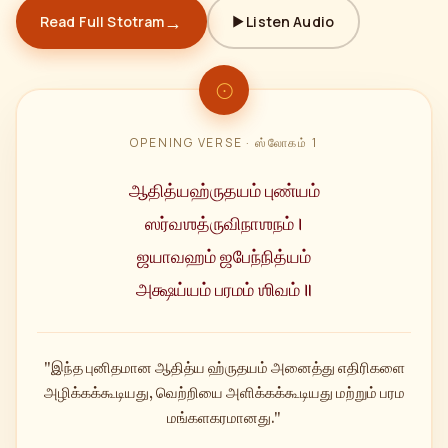
→
Read Full Stotram
▶ Listen Audio
OPENING VERSE · ஸ்லோகம் 1
ஆதித்யஹ்ருதயம் புண்யம்
ஸர்வஶத்ருவிநாஶநம் ।
ஜயாவஹம் ஜபேந்நித்யம்
அக்ஷய்யம் பரமம் ஶிவம் ॥
"இந்த புனிதமான ஆதித்ய ஹ்ருதயம் அனைத்து எதிரிகளை
அழிக்கக்கூடியது, வெற்றியை அளிக்கக்கூடியது மற்றும் பரம
மங்களகரமானது."