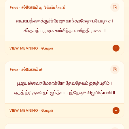
லோகங்களில் நடைபெறும் அனைத்து கர்மங்களின் தலைவர் —
Verse · ஸ்லோகம் 25 (Phalashruti)
⎘
இவை அனைத்திற்கும் தலைவர் இந்த சூரிய பகவானே.
ஏநமாபத்ஸு க்ருச்ச்ரேஷு காந்தாரேஷு பயேஷு ச ।
கீர்தயந் புருஷஃ கஶ்சிந்நாவஸீததி ராகவ ॥
+
VIEW MEANING · பொருள்
ஓ ராகவா! ஆபத்தில், கஷ்டத்தில், கடினமான பாதையில் அல்லது
பயத்தின் நிலையில் எந்த புருஷராவது இந்த சூரிய தேவனின்
Verse · ஸ்லோகம் 26
⎘
கீர்த்தனம் (ஸ்துதி) செய்தால், அவர் ஒருபோதும்
துக்கப்படுவதில்லை.
பூஜயஸ்வைநமேகாக்ரோ தேவதேவம் ஜகத்பதிம் ।
ஏதத் த்ரிகுணிதம் ஜப்த்வா யுத்தேஷு விஜயிஷ்யஸி ॥
+
VIEW MEANING · பொருள்
ஆகவே, ஓ ராமா! ஏகாக்ர சித்தத்துடன் தேவர்களின் தேவனான
ஜகத்பதி சூரியனை வழிபடு. இந்த ஆதித்ய ஹ்ருதயத்தை மூன்று