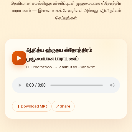
தெளிவான சமஸ்கிருத உச்சரிப்புடன் முழுமையான ஸ்தோத்திர
பாராயணம் — இலவசமாகக் கேளுங்கள் அல்லது பதிவிறக்கம்
செய்யுங்கள்
ஆதித்ய ஹ்ருதய ஸ்தோத்திரம் —
▶
முழுமையான பாராயணம்
Full recitation · ~12 minutes · Sanskrit
⬇ Download MP3
↗ Share