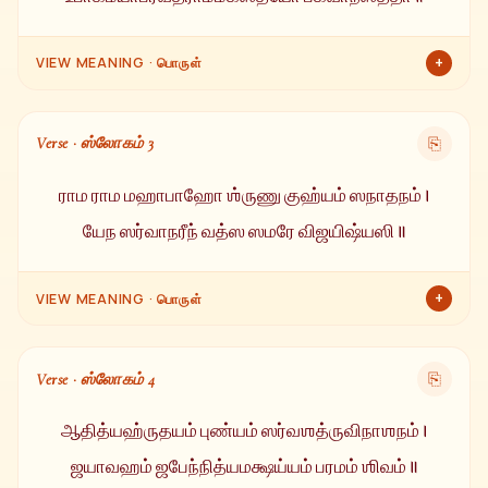
+
VIEW MEANING · பொருள்
அப்போது தேவர்களுடன் சேர்ந்து போரைப் பார்க்க வந்திருந்த
பகவான் அகஸ்திய முனிவர் ஸ்ரீராமனை அணுகி இவ்வாறு
Verse · ஸ்லோகம் 3
⎘
கூறினார் —
ராம ராம மஹாபாஹோ ஶ்ருணு குஹ்யம் ஸநாதநம் ।
யேந ஸர்வாநரீந் வத்ஸ ஸமரே விஜயிஷ்யஸி ॥
+
VIEW MEANING · பொருள்
ராமா! ஓ பெருந்தோளுடையவனே! ஓ அன்பானவனே! ஒரு
நித்தியமான ரகசியத்தைக் கேள். இதனால் நீ போரில் உன் எதிரிகள்
Verse · ஸ்லோகம் 4
⎘
அனைவரையும் வெல்லக்கூடும்.
ஆதித்யஹ்ருதயம் புண்யம் ஸர்வஶத்ருவிநாஶநம் ।
ஜயாவஹம் ஜபேந்நித்யமக்ஷய்யம் பரமம் ஶிவம் ॥