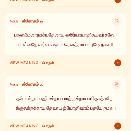
உக்கிரருக்கு, வீரருக்கு, ஸாரங்கருக்கு (வேகமாக செல்பவர்)
நமஸ்காரம். கமலத்தை மலரச்செய்பவருக்கும், மார்த்தாண்ட
Verse · ஸ்லோகம் 19
⎘
ஸ்வரூபருக்கும் மீண்டும் மீண்டும் நமஸ்காரம்.
ப்ரஹ்மேஶாநாச்யுதேஶாய ஸூர்யாயாதித்யவர்சஸே ।
பாஸ்வதே ஸர்வபக்ஷாய ரௌத்ராய வபுஷே நமஃ ॥
+
VIEW MEANING · பொருள்
பிரம்மா, ஶிவன், விஷ்ணு ஆகியோரின் தலைவராக, ஆதித்யதேஜஸ்
கொண்ட சூர்யராக, ஒளி வீசுபவராக, அனைத்தையும் உண்பவராக
Verse · ஸ்லோகம் 20
⎘
(பிரளய காலத்தில்) மற்றும் ருத்ர வடிவம் கொண்ட பிரபுவாக
இருப்பவருக்கு நமஸ்காரம்.
தமோக்நாய ஹிமக்நாய ஶத்ருக்நாயாமிதாத்மநே ।
க்ருதக்நக்நாய தேவாய ஜ்யோதிஷாம் பதயே நமஃ ॥
+
VIEW MEANING · பொருள்