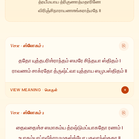
த்ரயீமயாய த்ரிகுணாத்மதாரிணே
விரிஞ்சிநாராயணஶங்கராத்மநே ॥
Verse · ஸ்லோகம் 1
⎘
ததோ யுத்தபரிஶ்ராந்தம் ஸமரே சிந்தயா ஸ்திதம் ।
ராவணம் சாக்ரதோ த்ருஷ்ட்வா யுத்தாய ஸமுபஸ்திதம் ॥
+
VIEW MEANING · பொருள்
போரிட்டு போரிட்டு மிகவும் களைத்துப்போய் சமரக்களத்தில்
கவலையில் ஆழ்ந்திருந்த ஸ்ரீராமனையும், அவருக்கு முன்னால்
Verse · ஸ்லோகம் 2
⎘
போரிடத் தயாராக நின்றிருந்த ராவணனையும் கண்ட பிறகு —
தைவதைஶ்ச ஸமாகம்ய த்ரஷ்டுமப்யாகதோ ரணம் ।
உபாகம்யாப்ரவீத்ராமமகஸ்த்யோ பகவாந்ஸ்ததா ॥