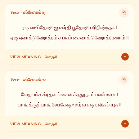
இந்த பிரபுவே அனைத்து உயிர்களையும் சம்ஹரிக்கிறார் மற்றும்
மீண்டும் அவற்றை சிருஷ்டிக்கிறார். தனது கிரணங்களால் இவர் நீரை
Verse · ஸ்லோகம் 23
⎘
குடிக்கிறார், தபிக்கிறார் மற்றும் மழையை பெய்விக்கிறார்.
ஏஷ ஸுப்தேஷு ஜாகர்தி பூதேஷு பரிநிஷ்டிதஃ ।
ஏஷ ஏவாக்நிஹோத்ரம் ச பலம் சைவாக்நிஹோத்ரிணாம் ॥
+
VIEW MEANING · பொருள்
இவர் அனைத்து உயிர்களும் உறங்கும்போதும் அந்தக்கரணத்தில்
நின்று விழித்திருக்கிறார். இவரே அக்நிஹோத்ரம் மற்றும்
Verse · ஸ்லோகம் 24
⎘
அக்நிஹோத்ரம் செய்பவர்களுக்கு கிடைக்கும் பலனும் இவரே.
வேதாஶ்ச க்ரதவஶ்சைவ க்ரதூநாம் பலமேவ ச ।
யாநி க்ருத்யாநி லோகேஷு ஸர்வ ஏஷ ரவிஃ ப்ரபுஃ ॥
+
VIEW MEANING · பொருள்
வேதங்கள், யக்ஞங்கள், யக்ஞங்களின் பலன் மற்றும் அனைத்து