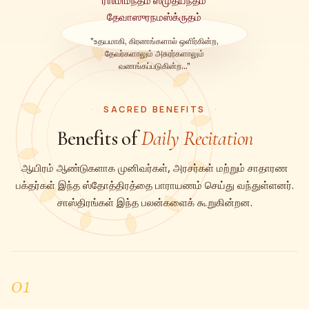
ரஶ்மிமந்தம் ஸமுத்யந்தம்
தேவாஸுரநமஸ்க்ருதம்
"உதயமாகி, கிரணங்களால் ஒளிர்கின்ற,
தேவர்களாலும் அசுரர்களாலும்
வணங்கப்படுகின்ற..."
SACRED BENEFITS
Benefits of
Daily Recitation
ஆயிரம் ஆண்டுகளாக முனிவர்கள், அரசர்கள் மற்றும் சாதாரண
பக்தர்கள் இந்த ஸ்தோத்திரத்தை பாராயணம் செய்து வந்துள்ளனர்.
சாஸ்திரங்கள் இந்த பலன்களைக் கூறுகின்றன.
01