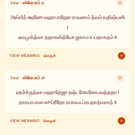
Verse · ஸ்லோகம் 27
⎘
முறை ஜபித்தால், நீ போரில் நிச்சயம் வெற்றி அடைவாய்.
அஸ்மிந் க்ஷணே மஹாபாஹோ ராவணம் த்வம் வதிஷ்யஸி
।
ஏவமுக்த்வா ததாகஸ்த்யோ ஜகாம ச யதாகதம் ॥
+
VIEW MEANING · பொருள்
ஓ பெருந்தோளுடையவனே! இந்தக் கணத்திலேயே நீ ராவணனை
வதம் செய்வாய். இவ்வாறு கூறி அகஸ்திய முனிவர் வந்த வழியே
Verse · ஸ்லோகம் 28
⎘
திரும்பிச் சென்றார்.
ஏதச்ச்ருத்வா மஹாதேஜா நஷ்டஶோகோபவத்ததா ।
தாரயாமாஸ ஸுப்ரீதோ ராகவஃ ப்ரயதாத்மவாந் ॥
+
VIEW MEANING · பொருள்
இதைக் கேட்ட பிறகு மஹா தேஜஸ்வியான ஸ்ரீராமனின் துக்கம்