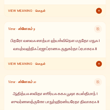
+
VIEW MEANING · பொருள்
இவரே பிரம்மா, விஷ்ணு, சிவன், ஸ்கந்தன், பிரஜாபதி, இந்திரன்,
குபேரன் (செல்வத்தின் தலைவன்), காலன், யமன், சந்திரன் மற்றும்
Verse · ஸ்லோகம் 9
⎘
வருணன் (நீரின் தலைவன்).
பிதரோ வஸவஃ ஸாத்யா ஹ்யஶ்விநௌ மருதோ மநுஃ ।
வாயுர்வஹ்நிஃ ப்ரஜாப்ராணஃ ருதுகர்தா ப்ரபாகரஃ ॥
+
VIEW MEANING · பொருள்
பிதுர்கள், வசுக்கள், சாத்தியர்கள், அஸ்வினி தேவர்கள்,
மருத்துக்கள், மனு, வாயு, அக்னி, உயிர்மூச்சு, பருவகாலங்களின்
Verse · ஸ்லோகம் 10
⎘
கர்த்தா மற்றும் ஒளியளிப்பவர் — இவை அனைத்தும் சூரிய
பகவானின் வடிவங்களே.
ஆதித்யஃ ஸவிதா ஸூர்யஃ ககஃ பூஷா கபஸ்திமாந் ।
ஸுவர்ணஸத்ருஶோ பாநுர்ஹிரண்யரேதா திவாகரஃ ॥