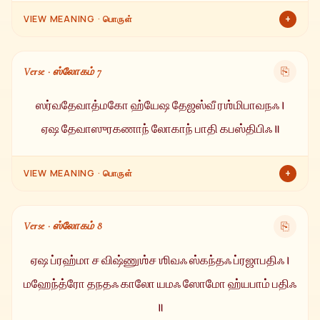
+
VIEW MEANING · பொருள்
உதயமாகி, தனது கிரணங்களால் ஒளிர்கின்ற, தேவர்களாலும்
அசுரர்களாலும் வணங்கப்படுகின்ற, அனைத்து உலகங்களின்
Verse · ஸ்லோகம் 7
⎘
தலைவனாகவும், ஒளியின் ஊற்றாகவும் இருக்கும் சூரிய பகவானை
வழிபடுக.
ஸர்வதேவாத்மகோ ஹ்யேஷ தேஜஸ்வீ ரஶ்மிபாவநஃ ।
ஏஷ தேவாஸுரகணாந் லோகாந் பாதி கபஸ்திபிஃ ॥
+
VIEW MEANING · பொருள்
இந்த சூரிய பகவான் அனைத்து தேவர்களின் வடிவம், மஹா
தேஜஸ்வி, தனது கிரணங்களால் உயிர்களுக்கு வாழ்வளிப்பவர். தனது
Verse · ஸ்லோகம் 8
⎘
கிரணங்களால் தேவர்களையும், அசுரர்களையும், அனைத்து
உலகங்களையும் காப்பவர்.
ஏஷ ப்ரஹ்மா ச விஷ்ணுஶ்ச ஶிவஃ ஸ்கந்தஃ ப்ரஜாபதிஃ ।
மஹேந்த்ரோ தநதஃ காலோ யமஃ ஸோமோ ஹ்யபாம் பதிஃ
॥