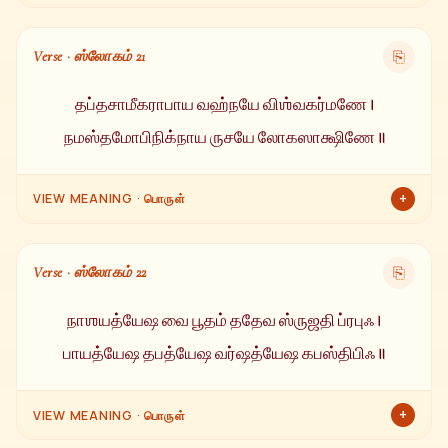
இருளை அழிப்பவருக்கு, குளிரை அழிப்பவருக்கு, எதிரிகளை
அழிப்பவருக்கு, அளவில்லா ஆத்மா கொண்டவருக்கு,
Verse · ஸ்லோகம் 21
⎘
க்ருதக்நர்களை அழிப்பவருக்கு, அனைத்து ஜ்யோதிகளின்
தலைவராகிய தேவருக்கு நமஸ்காரம்.
தப்தசாமீகராபாய வஹ்நயே விஶ்வகர்மணே ।
நமஸ்தமோபிநிக்நாய ருசயே லோகஸாக்ஷிணே ॥
+
VIEW MEANING · பொருள்
காய்ந்த தங்கம் போன்ற ஒளியுடையவருக்கு, அக்னி ஸ்வரூபருக்கு,
விஶ்வத்தின் சிருஷ்டிகர்த்தாவுக்கு, இருளை முற்றிலும்
Verse · ஸ்லோகம் 22
⎘
அழிப்பவருக்கு, ஒளியுடையவருக்கு, லோக சாக்ஷியான சூரிய
தேவருக்கு நமஸ்காரம்.
நாஶயத்யேஷ வை பூதம் ததேவ ஸ்ருஜதி ப்ரபுஃ ।
பாயத்யேஷ தபத்யேஷ வர்ஷத்யேஷ கபஸ்திபிஃ ॥
+
VIEW MEANING · பொருள்