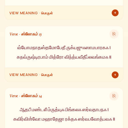
+
VIEW MEANING · பொருள்
ஹிரண்யகர்பர் (பொன் கர்பத்தில் உதித்தவர்), ஶிஶிரர்
(குளிர்ச்சியளிப்பவர்), தபனர், பாஸ்கரர், ரவி, அக்நிகர்பர்,
Verse · ஸ்லோகம் 13
⎘
அதிதியின் புத்திரர், ஶங்கர் (மங்கள ஸ்வரூபர்) மற்றும் ஶிஶிரநாஶனர்
(குளிரை நீக்குபவர்).
வ்யோமநாதஸ்தமோபேதீ ருக்யஜுஃஸாமபாரகஃ ।
கநவ்ருஷ்டிரபாம் மித்ரோ விந்த்யவீதீப்லவங்கமஃ ॥
+
VIEW MEANING · பொருள்
வானத்தின் தலைவர், இருளைப் பேதிப்பவர், ருக், யஜுர், சாம
வேதங்களை அறிந்தவர், மிக்க மழையை பெய்விப்பவர், நீர்களுக்கு
Verse · ஸ்லோகம் 14
⎘
நண்பர் மற்றும் விந்திய மலைப்பாதையில் வேகமாக செல்பவர்.
ஆதபீ மண்டலீ ம்ருத்யுஃ பிங்கலஃ ஸர்வதாபநஃ ।
கவிர்விஶ்வோ மஹாதேஜா ரக்தஃ ஸர்வபவோத்பவஃ ॥