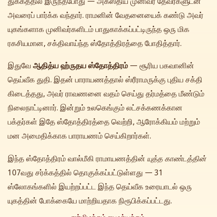
துக்கத்தில் இருந்தபோது — அகஸ்திய முனிவர் தேவர்களுடன்
அவரைப் பார்க்க வந்தார். ராமனின் வேதனையைக் கண்டு அவர்
யுகங்களாக முனிவர்களிடம் பாதுகாக்கப்பட்டிருந்த ஒரு மிக
ரகசியமான, சக்திவாய்ந்த ஸ்தோத்திரத்தை போதித்தார்.
இதுவே
ஆதித்ய ஹ்ருதய ஸ்தோத்திரம்
— சூரிய பகவானின்
தெய்வீக துதி. இதன் பாராயணத்தால் ஸ்ரீராமருக்கு புதிய சக்தி
கிடைத்தது, அவர் ராவணனை வதம் செய்து தர்மத்தை மீண்டும்
நிலைநாட்டினார். இன்றும் உலகெங்கும் லட்சக்கணக்கான
பக்தர்கள் இதே ஸ்தோத்திரத்தை வெற்றி, ஆரோக்கியம் மற்றும்
மன அமைதிக்காக பாராயணம் செய்கிறார்கள்.
இந்த ஸ்தோத்திரம் வால்மீகி ராமாயணத்தின்
யுத்த காண்டத்தின்
107வது சர்க்கத்தில் தொகுக்கப்பட்டுள்ளது — 31
ஸ்லோகங்களில் இயற்றப்பட்ட இந்த தெய்வீக உரையாடல் ஒரு
யுகத்தின் போக்கையே மாற்றியதாக நிரூபிக்கப்பட்டது.