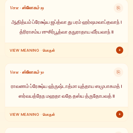
நீங்கியது. அவர் மிக்க மகிழ்ச்சியுடன், ஏகாக்ர சித்தத்துடன் இந்த
Verse · ஸ்லோகம் 29
⎘
ஸ்தோத்திரத்தை மனதில் தாங்கினார்.
ஆதித்யம் ப்ரேக்ஷ்ய ஜப்த்வா து பரம் ஹர்ஷமவாப்தவாந் ।
த்ரிராசம்ய ஶுசிர்பூத்வா தநுராதாய வீர்யவாந் ॥
+
VIEW MEANING · பொருள்
சூரியனை நோக்கிப் பார்த்து இந்த ஸ்தோத்திரத்தை மூன்று முறை
ஜபித்ததால் ஸ்ரீராமர் பரம ஆனந்தத்தை அடைந்தார். மூன்று முறை
Verse · ஸ்லோகம் 30
⎘
ஆசமனம் செய்து சுத்தமாகி வீர ராமன் தனது வில்லை எடுத்தார்.
ராவணம் ப்ரேக்ஷ்ய ஹ்ருஷ்டாத்மா யுத்தாய ஸமுபாகமத் ।
ஸர்வயத்நேந மஹதா வதே தஸ்ய த்ருதோபவத் ॥
+
VIEW MEANING · பொருள்
மகிழ்ச்சியான மனத்துடன் ராவணனைப் பார்த்து போருக்கு