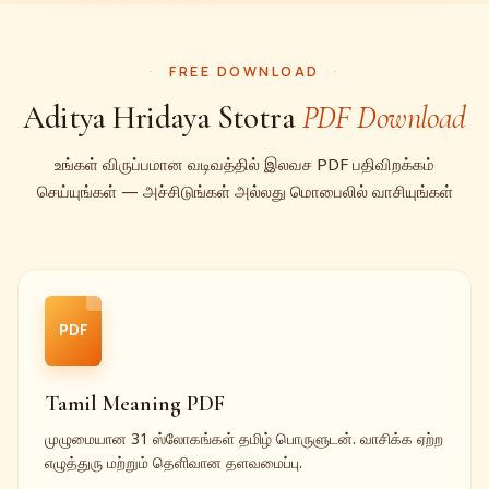
FREE DOWNLOAD
Aditya Hridaya Stotra
PDF Download
உங்கள் விருப்பமான வடிவத்தில் இலவச PDF பதிவிறக்கம்
செய்யுங்கள் — அச்சிடுங்கள் அல்லது மொபைலில் வாசியுங்கள்
PDF
Tamil Meaning PDF
முழுமையான 31 ஸ்லோகங்கள் தமிழ் பொருளுடன். வாசிக்க ஏற்ற
எழுத்துரு மற்றும் தெளிவான தளவமைப்பு.