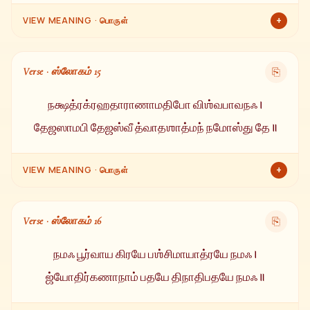
+
VIEW MEANING · பொருள்
வெப்பத்தை அளிப்பவர், மண்டலாகாரர், மிருத்யு ஸ்வரூபர், மஞ்சள்
நிறமுடையவர், அனைவரையும் தபிப்பவர், கவிஞர் (க்ராந்தத்ருக்கு),
Verse · ஸ்லோகம் 15
⎘
விஶ்வரூபர், மஹா தேஜஸ்வி, சிவப்பு நிறமுடையவர் மற்றும்
அனைத்து உற்பத்திக்கும் மூல காரணம்.
நக்ஷத்ரக்ரஹதாராணாமதிபோ விஶ்வபாவநஃ ।
தேஜஸாமபி தேஜஸ்வீ த்வாதஶாத்மந் நமோஸ்து தே ॥
+
VIEW MEANING · பொருள்
நக்ஷத்திரங்கள், கிரகங்கள் மற்றும் நட்சத்திரங்களின் அதிபதி,
விஶ்வத்தை சிருஷ்டிப்பவர், அனைத்து தேஜஸ்களிலும் மிக்க
Verse · ஸ்லோகம் 16
⎘
தேஜஸ்வி, துவாதச ஆதித்திய வடிவங்களுடையவர் — ஓ சூரிய
தேவா! உங்களுக்கு நமஸ்காரம்.
நமஃ பூர்வாய கிரயே பஶ்சிமாயாத்ரயே நமஃ ।
ஜ்யோதிர்கணாநாம் பதயே திநாதிபதயே நமஃ ॥