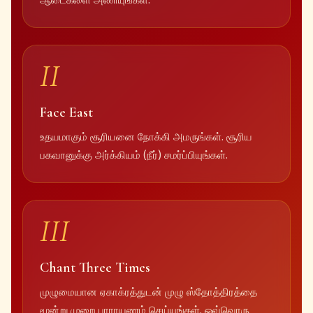
ஆடைகளை அணியுங்கள்.
II
Face East
உதயமாகும் சூரியனை நோக்கி அமருங்கள். சூரிய
பகவானுக்கு அர்க்கியம் (நீர்) சமர்ப்பியுங்கள்.
III
Chant Three Times
முழுமையான ஏகாக்ரத்துடன் முழு ஸ்தோத்திரத்தை
மூன்று முறை பாராயணம் செய்யுங்கள். ஒவ்வொரு