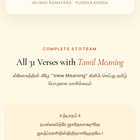
VALMIKI RAMAYANA · YUDDHA KANDA
COMPLETE STOTRAM
All 31 Verses with
Tamil Meaning
ஸ்லோகத்தின் கீழே "View Meaning" கிளிக் செய்து தமிழ்
பொருளை வாசிக்கவும்
॥ த்யாநம் ॥
நமஸ்ஸவித்ரே ஜகதேகசக்ஷுஷே
ஜகத்ப்ரஸூதிஸ்திதிநாஶஹேதவே ।