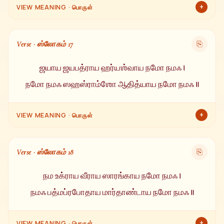
+
VIEW MEANING · பொருள்
உதயாசலத்திற்கு (கிழக்கு மலை) நமஸ்காரம். அஸ்தாசலத்திற்கு
(மேற்கு மலை) நமஸ்காரம். ஜ்யோதிர் மண்டலங்களின்
Verse · ஸ்லோகம் 17
⎘
தலைவருக்கும், தினத்தின் அதிபதிக்கும் நமஸ்காரம்.
ஜயாய ஜயபத்ராய ஹர்யஶ்வாய நமோ நமஃ ।
நமோ நமஃ ஸஹஸ்ராம்ஶோ ஆதித்யாய நமோ நமஃ ॥
+
VIEW MEANING · பொருள்
வெற்றி ஸ்வரூபருக்கு, வெற்றியும்-மங்களமும் அளிப்பவருக்கு,
பச்சை குதிரைகள் கொண்ட பிரபுவுக்கு மீண்டும் மீண்டும்
Verse · ஸ்லோகம் 18
⎘
நமஸ்காரம். ஆயிரம் கிரணங்கள் கொண்ட ஆதித்ய தேவனுக்கு
மீண்டும் மீண்டும் வணக்கம்.
நம உக்ராய வீராய ஸாரங்காய நமோ நமஃ ।
நமஃ பத்மப்ரபோதாய மார்தாண்டாய நமோ நமஃ ॥
+
VIEW MEANING · பொருள்