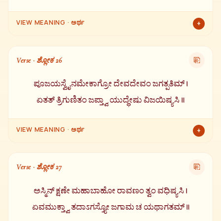
VIEW MEANING · ಅರ್ಥ
+
ಓ ರಾಘವಾ! ಆಪತ್ತಿನಲ್ಲಿ, ಕಷ್ಟದಲ್ಲಿ, ದುರ್ಗಮ ಮಾರ್ಗದಲ್ಲಿ ಅಥವಾ ಭಯದ
ಸ್ಥಿತಿಯಲ್ಲಿ ಯಾವ ಪುರುಷನಾದರೂ ಈ ಸೂರ್ಯ ದೇವನ ಕೀರ್ತನೆ (ಸ್ತುತಿ)
Verse · ಶ್ಲೋಕ 26
⎘
ಮಾಡಿದರೆ, ಅವನು ಎಂದಿಗೂ ದುಃಖಿತನಾಗುವುದಿಲ್ಲ.
ಪೂಜಯಸ್ವೈನಮೇಕಾಗ್ರೋ ದೇವದೇವಂ ಜಗತ್ಪತಿಮ್ ।
ಏತತ್ ತ್ರಿಗುಣಿತಂ ಜಪ್ತ್ವಾ ಯುದ್ಧೇಷು ವಿಜಯಿಷ್ಯಸಿ ॥
VIEW MEANING · ಅರ್ಥ
+
ಆದ್ದರಿಂದ ಓ ರಾಮಾ! ಏಕಾಗ್ರಚಿತ್ತದಿಂದ ದೇವತೆಗಳ ದೇವನಾದ ಜಗತ್ಪತಿ
ಸೂರ್ಯನನ್ನು ಪೂಜಿಸು. ಈ ಆದಿತ್ಯ ಹೃದಯವನ್ನು ಮೂರು ಬಾರಿ ಪಠಿಸಿದರೆ
Verse · ಶ್ಲೋಕ 27
⎘
ನೀನು ಯುದ್ಧದಲ್ಲಿ ನಿಶ್ಚಯವಾಗಿ ವಿಜಯ ಸಾಧಿಸುತ್ತೀಯೆ.
ಅಸ್ಮಿನ್ ಕ್ಷಣೇ ಮಹಾಬಾಹೋ ರಾವಣಂ ತ್ವಂ ವಧಿಷ್ಯಸಿ ।
ಏವಮುಕ್ತ್ವಾ ತದಾಽಗಸ್ತ್ಯೋ ಜಗಾಮ ಚ ಯಥಾಗತಮ್ ॥