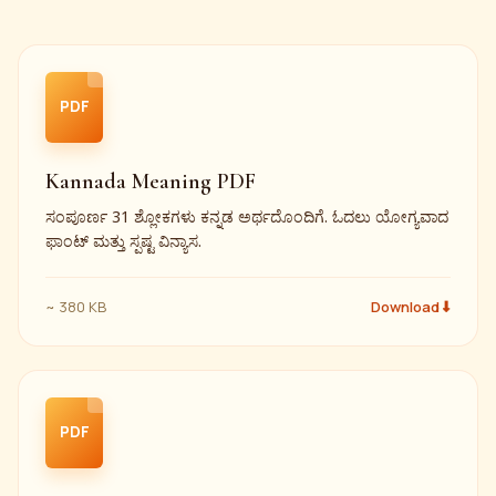
PDF
Kannada Meaning PDF
ಸಂಪೂರ್ಣ 31 ಶ್ಲೋಕಗಳು ಕನ್ನಡ ಅರ್ಥದೊಂದಿಗೆ. ಓದಲು ಯೋಗ್ಯವಾದ
ಫಾಂಟ್ ಮತ್ತು ಸ್ಪಷ್ಟ ವಿನ್ಯಾಸ.
~ 380 KB
Download ⬇
PDF