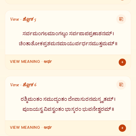
ಆದಿತ್ಯ ಹೃದಯಂ
ಎಂಬ ಈ ಸ್ತೋತ್ರ ಪರಮ ಪುಣ್ಯದಾಯಕ, ಎಲ್ಲಾ ಶತ್ರುಗಳನ್ನು
ನಾಶಗೊಳಿಸುವಂತಹುದು, ವಿಜಯವನ್ನು ನೀಡುವಂತಹುದು, ನಿತ್ಯವೂ ಅಕ್ಷಯ
Verse · ಶ್ಲೋಕ 5
⎘
ಫಲ ನೀಡುವಂತಹುದು ಮತ್ತು ಪರಮ ಕಲ್ಯಾಣಕರ. ಇದನ್ನು ನಿತ್ಯ ಪಠಿಸಬೇಕು.
ಸರ್ವಮಂಗಲಮಾಂಗಲ್ಯಂ ಸರ್ವಪಾಪಪ್ರಣಾಶನಮ್ ।
ಚಿಂತಾಶೋಕಪ್ರಶಮನಮಾಯುರ್ವರ್ಧನಮುತ್ತಮಮ್ ॥
VIEW MEANING · ಅರ್ಥ
+
ಈ ಸ್ತೋತ್ರ ಎಲ್ಲಾ ಮಂಗಳಗಳಲ್ಲೂ ಮಂಗಳಕರವಾದುದು, ಎಲ್ಲಾ ಪಾಪಗಳನ್ನು
ನಾಶ ಮಾಡುವಂತಹುದು, ಚಿಂತೆ ಮತ್ತು ಶೋಕವನ್ನು ಪರಿಹರಿಸುವಂತಹುದು
Verse · ಶ್ಲೋಕ 6
⎘
ಮತ್ತು ಆಯುಷ್ಯವನ್ನು ಹೆಚ್ಚಿಸುವ ಉತ್ತಮ ಸ್ತೋತ್ರ.
ರಶ್ಮಿಮಂತಂ ಸಮುದ್ಯಂತಂ ದೇವಾಸುರನಮಸ್ಕೃತಮ್ ।
ಪೂಜಯಸ್ವ ವಿವಸ್ವಂತಂ ಭಾಸ್ಕರಂ ಭುವನೇಶ್ವರಮ್ ॥
VIEW MEANING · ಅರ್ಥ
+