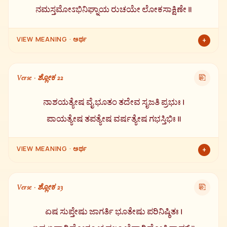
ನಮಸ್ತಮೋಽಭಿನಿಘ್ನಾಯ ರುಚಯೇ ಲೋಕಸಾಕ್ಷಿಣೇ ॥
VIEW MEANING · ಅರ್ಥ
+
ಕರಗಿದ ಚಿನ್ನದಂತಹ ಕಾಂತಿ ಉಳ್ಳವನಿಗೆ, ಅಗ್ನಿ ಸ್ವರೂಪನಿಗೆ, ವಿಶ್ವದ ನಿರ್ಮಾತೃಗೆ,
ಕತ್ತಲೆಯನ್ನು ಪೂರ್ಣವಾಗಿ ನಾಶಗೊಳಿಸುವವನಿಗೆ, ಕಾಂತಿಯುತನಿಗೆ, ಲೋಕ
Verse · ಶ್ಲೋಕ 22
⎘
ಸಾಕ್ಷಿಯಾದ ಸೂರ್ಯ ದೇವನಿಗೆ ನಮಸ್ಕಾರ.
ನಾಶಯತ್ಯೇಷ ವೈ ಭೂತಂ ತದೇವ ಸೃಜತಿ ಪ್ರಭುಃ ।
ಪಾಯತ್ಯೇಷ ತಪತ್ಯೇಷ ವರ್ಷತ್ಯೇಷ ಗಭಸ್ತಿಭಿಃ ॥
VIEW MEANING · ಅರ್ಥ
+
ಈ ಪ್ರಭುವೇ ಎಲ್ಲಾ ಜೀವಿಗಳನ್ನು ಸಂಹರಿಸುತ್ತಾನೆ ಮತ್ತು ಮತ್ತೆ ಅವುಗಳನ್ನು
ಸೃಷ್ಟಿಸುತ್ತಾನೆ. ತನ್ನ ಕಿರಣಗಳಿಂದ ಇವನು ಜಲವನ್ನು ಹೀರುತ್ತಾನೆ, ತಪಿಸುತ್ತಾನೆ
Verse · ಶ್ಲೋಕ 23
⎘
ಮತ್ತು ಮಳೆಯನ್ನು ಸುರಿಸುತ್ತಾನೆ.
ಏಷ ಸುಪ್ತೇಷು ಜಾಗರ್ತಿ ಭೂತೇಷು ಪರಿನಿಷ್ಠಿತಃ ।