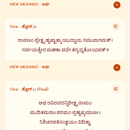
VIEW MEANING · ಅರ್ಥ
+
ಸೂರ್ಯನ ಕಡೆಗೆ ನೋಡಿ ಈ ಸ್ತೋತ್ರವನ್ನು ಮೂರು ಬಾರಿ ಪಠಿಸಿದ್ದರಿಂದ
ಶ್ರೀರಾಮನು ಪರಮಾನಂದವನ್ನು ಪಡೆದನು. ಮೂರು ಬಾರಿ ಆಚಮನ ಮಾಡಿ
Verse · ಶ್ಲೋಕ 30
⎘
ಪವಿತ್ರನಾಗಿ ವೀರ ರಾಮನು ತನ್ನ ಧನುಸ್ಸನ್ನು ತೆಗೆದುಕೊಂಡನು.
ರಾವಣಂ ಪ್ರೇಕ್ಷ್ಯ ಹೃಷ್ಟಾತ್ಮಾ ಯುದ್ಧಾಯ ಸಮುಪಾಗಮತ್ ।
ಸರ್ವಯತ್ನೇನ ಮಹತಾ ವಧೇ ತಸ್ಯ ಧೃತೋಽಭವತ್ ॥
VIEW MEANING · ಅರ್ಥ
+
ಸಂತೋಷಮಯ ಮನಸ್ಸಿನಿಂದ ರಾವಣನನ್ನು ನೋಡಿ ಅವರು ಯುದ್ಧಕ್ಕೆ
ಸಿದ್ಧವಾದರು ಮತ್ತು ಮಹಾ ಪ್ರಯತ್ನದಿಂದ ಅವನನ್ನು ವಧಿಸಲು ದೃಢ ನಿಶ್ಚಯ
Verse · ಶ್ಲೋಕ 31 (Final)
⎘
ಮಾಡಿದರು.
ಅಥ ರವಿರವದನ್ನಿರೀಕ್ಷ್ಯ ರಾಮಂ
ಮುದಿತಮನಾಃ ಪರಮಂ ಪ್ರಹೃಷ್ಯಮಾಣಃ ।
ನಿಶಿಚರಪತಿಸಂಕ್ಷಯಂ ವಿದಿತ್ವಾ