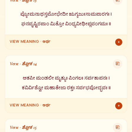
⎘
ಸ್ವರೂಪ) ಮತ್ತು ಶಿಶಿರನಾಶನ (ಶೀತಲತೆಯನ್ನು ನಾಶಗೊಳಿಸುವವ).
ವ್ಯೋಮನಾಥಸ್ತಮೋಭೇದೀ ಋಗ್ಯಜುಃಸಾಮಪಾರಗಃ ।
ಘನವೃಷ್ಟಿರಪಾಂ ಮಿತ್ರೋ ವಿಂಧ್ಯವೀಥೀಪ್ಲವಂಗಮಃ ॥
VIEW MEANING · ಅರ್ಥ
+
ಆಕಾಶದ ಒಡೆಯ, ಕತ್ತಲೆಯನ್ನು ಭೇದಿಸುವವ, ಋಗ್, ಯಜುರ್, ಸಾಮ
ವೇದಗಳ ಪಾರಂಗತ, ಘನ ಮಳೆಯನ್ನು ಸುರಿಸುವವ, ಜಲದ ಮಿತ್ರ ಮತ್ತು ವಿಂಧ್ಯ
Verse · ಶ್ಲೋಕ 14
⎘
ಪರ್ವತದ ಮಾರ್ಗದಲ್ಲಿ ವೇಗವಾಗಿ ಸಂಚರಿಸುವವ.
ಆತಪೀ ಮಂಡಲೀ ಮೃತ್ಯುಃ ಪಿಂಗಲಃ ಸರ್ವತಾಪನಃ ।
ಕವಿರ್ವಿಶ್ವೋ ಮಹಾತೇಜಾ ರಕ್ತಃ ಸರ್ವಭವೋದ್ಭವಃ ॥
VIEW MEANING · ಅರ್ಥ
+
ತಾಪವನ್ನು ನೀಡುವವ, ಮಂಡಲಾಕಾರ, ಮೃತ್ಯು ಸ್ವರೂಪ, ಹಳದಿ ಬಣ್ಣ ಉಳ್ಳವ,
ಎಲ್ಲರನ್ನೂ ತಪಿಸುವವ, ದಿವ್ಯದರ್ಶಿ ಕವಿ, ವಿಶ್ವರೂಪ, ಮಹಾ ತೇಜಸ್ವಿ, ಕೆಂಪು ಬಣ್ಣ
Verse · ಶ್ಲೋಕ 15
⎘