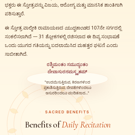
ಭಕ್ತರು ಈ ಸ್ತೋತ್ರವನ್ನು ವಿಜಯ, ಆರೋಗ್ಯ ಮತ್ತು ಮಾನಸಿಕ ಶಾಂತಿಗಾಗಿ
ಪಠಿಸುತ್ತಾರೆ.
ಈ ಸ್ತೋತ್ರ ವಾಲ್ಮೀಕಿ ರಾಮಾಯಣದ
ಯುದ್ಧಕಾಂಡ
ದ 107ನೇ ಸರ್ಗದಲ್ಲಿ
ಸಂಕಲಿಸಲಾಗಿದೆ — 31 ಶ್ಲೋಕಗಳಲ್ಲಿ ರಚಿಸಲಾದ ಈ ದಿವ್ಯ ಸಂಭಾಷಣೆ
ಒಂದು ಯುಗದ ಗತಿಯನ್ನು ಬದಲಾಯಿಸಿದ ಮಹತ್ತರ ಘಟನೆ ಎಂದು
ಸಾಬೀತಾಗಿದೆ.
ರಶ್ಮಿಮಂತಂ ಸಮುದ್ಯಂತಂ
ದೇವಾಸುರನಮಸ್ಕೃತಮ್
"ಉದಯಿಸುತ್ತಿರುವ, ಕಿರಣಗಳಿಂದ
ಪ್ರಕಾಶಿಸುತ್ತಿರುವ, ದೇವತೆಗಳಿಂದಲೂ
ಅಸುರರಿಂದಲೂ ವಂದಿತನಾದ..."
SACRED BENEFITS
Benefits of
Daily Recitation