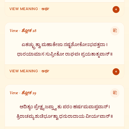
VIEW MEANING · ಅರ್ಥ
+
ಓ ಮಹಾಬಾಹು! ಈ ಕ್ಷಣದಲ್ಲೇ ನೀನು ರಾವಣನನ್ನು ವಧಿಸಬಲ್ಲೆ. ಹೀಗೆ ಹೇಳಿ
ಅಗಸ್ತ್ಯ ಮಹರ್ಷಿಗಳು ಬಂದ ಹಾಗೆಯೇ ಮರಳಿ ಹೋದರು.
Verse · ಶ್ಲೋಕ 28
⎘
ಏತಚ್ಛ್ರುತ್ವಾ ಮಹಾತೇಜಾ ನಷ್ಟಶೋಕೋಽಭವತ್ತದಾ ।
ಧಾರಯಾಮಾಸ ಸುಪ್ರೀತೋ ರಾಘವಃ ಪ್ರಯತಾತ್ಮವಾನ್ ॥
VIEW MEANING · ಅರ್ಥ
+
ಇದನ್ನು ಕೇಳಿದ ಬಳಿಕ ಮಹಾ ತೇಜಸ್ವಿ ಶ್ರೀರಾಮನ ಶೋಕ ನಾಶವಾಯಿತು.
ಅವರು ಸಂತೋಷದಿಂದ, ಏಕಾಗ್ರ ಚಿತ್ತದಿಂದ ಈ ಸ್ತೋತ್ರವನ್ನು ಧರಿಸಿದರು.
Verse · ಶ್ಲೋಕ 29
⎘
ಆದಿತ್ಯಂ ಪ್ರೇಕ್ಷ್ಯ ಜಪ್ತ್ವಾ ತು ಪರಂ ಹರ್ಷಮವಾಪ್ತವಾನ್ ।
ತ್ರಿರಾಚಮ್ಯ ಶುಚಿರ್ಭೂತ್ವಾ ಧನುರಾದಾಯ ವೀರ್ಯವಾನ್ ॥