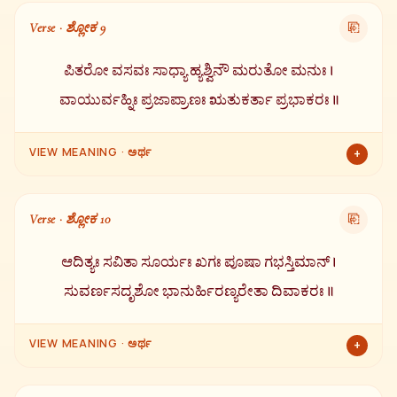
ಯಮ, ಸೋಮ (ಚಂದ್ರ) ಮತ್ತು ವರುಣ (ಜಲದ ಒಡೆಯ).
Verse · ಶ್ಲೋಕ 9
⎘
ಪಿತರೋ ವಸವಃ ಸಾಧ್ಯಾ ಹ್ಯಶ್ವಿನೌ ಮರುತೋ ಮನುಃ ।
ವಾಯುರ್ವಹ್ನಿಃ ಪ್ರಜಾಪ್ರಾಣಃ ಋತುಕರ್ತಾ ಪ್ರಭಾಕರಃ ॥
VIEW MEANING · ಅರ್ಥ
+
ಪಿತೃಗಳು, ವಸುಗಳು, ಸಾಧ್ಯರು, ಅಶ್ವಿನೀ ಕುಮಾರರು, ಮರುತ್ತುಗಳು, ಮನು,
ವಾಯು, ಅಗ್ನಿ, ಪ್ರಾಣ, ಋತುಗಳ ಕರ್ತಾ ಮತ್ತು ಪ್ರಕಾಶವನ್ನು ನೀಡುವ ಪ್ರಭಾಕರ
Verse · ಶ್ಲೋಕ 10
⎘
— ಇವೆಲ್ಲವೂ ಸೂರ್ಯ ಭಗವಾನನ ಸ್ವರೂಪಗಳೇ.
ಆದಿತ್ಯಃ ಸವಿತಾ ಸೂರ್ಯಃ ಖಗಃ ಪೂಷಾ ಗಭಸ್ತಿಮಾನ್ ।
ಸುವರ್ಣಸದೃಶೋ ಭಾನುರ್ಹಿರಣ್ಯರೇತಾ ದಿವಾಕರಃ ॥
VIEW MEANING · ಅರ್ಥ
+
ಆದಿತ್ಯ, ಸವಿತಾ, ಸೂರ್ಯ, ಖಗ (ಆಕಾಶದಲ್ಲಿ ಸಂಚರಿಸುವವ), ಪೂಷಾ