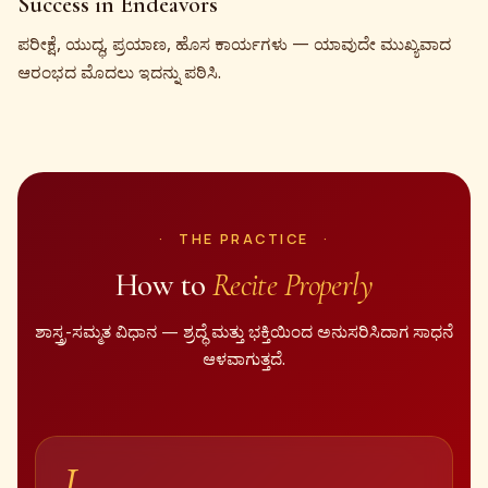
Success in Endeavors
ಪರೀಕ್ಷೆ, ಯುದ್ಧ, ಪ್ರಯಾಣ, ಹೊಸ ಕಾರ್ಯಗಳು — ಯಾವುದೇ ಮುಖ್ಯವಾದ
ಆರಂಭದ ಮೊದಲು ಇದನ್ನು ಪಠಿಸಿ.
THE PRACTICE
How to
Recite Properly
ಶಾಸ್ತ್ರ-ಸಮ್ಮತ ವಿಧಾನ — ಶ್ರದ್ಧೆ ಮತ್ತು ಭಕ್ತಿಯಿಂದ ಅನುಸರಿಸಿದಾಗ ಸಾಧನೆ
ಆಳವಾಗುತ್ತದೆ.
I