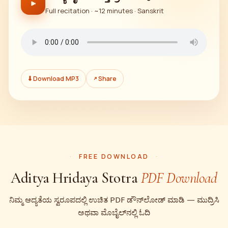
▶
Full recitation · ~12 minutes · Sanskrit
⬇ Download MP3
↗ Share
FREE DOWNLOAD
Aditya Hridaya Stotra
PDF Download
ನಿಮ್ಮ ಆದ್ಯತೆಯ ಸ್ವರೂಪದಲ್ಲಿ ಉಚಿತ PDF ಡೌನ್‌ಲೋಡ್ ಮಾಡಿ — ಮುದ್ರಿಸಿ
ಅಥವಾ ಮೊಬೈಲ್‌ನಲ್ಲಿ ಓದಿ