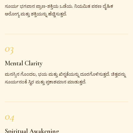
ಸೂರ್ಯ ಭಗವಾನ ಪ್ರಾಣ-ಶಕ್ತಿಯ ಒಡೆಯ. ನಿಯಮಿತ ಪಠಣ ದೈಹಿಕ
ಆರೋಗ್ಯ ಮತ್ತು ಶಕ್ತಿಯನ್ನು ಹೆಚ್ಚಿಸುತ್ತದೆ.
03
Mental Clarity
ಮನಸ್ಸಿನ ಗೊಂದಲ, ಭಯ ಮತ್ತು ಖಿನ್ನತೆಯನ್ನು ದೂರಗೊಳಿಸುತ್ತದೆ. ಚಿತ್ತವನ್ನು
ಸೂರ್ಯನಂತೆ ಸ್ಥಿರ ಮತ್ತು ಪ್ರಕಾಶಮಾನ ಮಾಡುತ್ತದೆ.
04
Spiritual Awakening