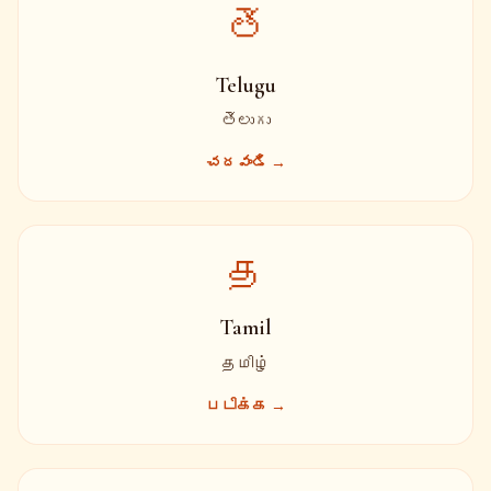
తె
Telugu
తెలుగు
చదవండి →
த
Tamil
தமிழ்
படிக்க →