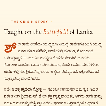
THE ORIGIN STORY
Taught on the
Battlefield
of Lanka
ಶ್
ರೀರಾಮ ಲಂಕೆಯ ಯುದ್ಧಭೂಮಿಯಲ್ಲಿ ರಾವಣನೊಂದಿಗೆ ಯುದ್ಧ
ಮಾಡಿ ಮಾಡಿ ದಣಿದು, ಚಿಂತೆಯಲ್ಲಿ ಮುಳುಗಿ, ಶೋಕದಿಂದ
ಬಳಲುತ್ತಿದ್ದಾಗ — ಮಹರ್ಷಿ ಅಗಸ್ತ್ಯರು ದೇವತೆಗಳೊಂದಿಗೆ ಅವರನ್ನು
ನೋಡಲು ಬಂದರು. ರಾಮನ ವೇದನೆಯನ್ನು ಕಂಡು ಅವರು ಯುಗಗಳಿಂದ
ಋಷಿಗಳಲ್ಲಿ ಸುರಕ್ಷಿತವಾಗಿದ್ದ ಒಂದು ಅತ್ಯಂತ ರಹಸ್ಯವಾದ, ಶಕ್ತಿಶಾಲಿಯಾದ
ಸ್ತೋತ್ರವನ್ನು ಬೋಧಿಸಿದರು.
ಇದೇ
ಆದಿತ್ಯ ಹೃದಯ ಸ್ತೋತ್ರ
— ಸೂರ್ಯ ಭಗವಾನನ ದಿವ್ಯ ಸ್ತುತಿ. ಇದರ
ಪಠಣದಿಂದ ಶ್ರೀರಾಮನಿಗೆ ಹೊಸ ಶಕ್ತಿ ಪ್ರಾಪ್ತವಾಯಿತು, ಅವರು ರಾವಣನನ್ನು
ವಧಿಸಿ ಧರ್ಮವನ್ನು ಮತ್ತೆ ಸ್ಥಾಪಿಸಿದರು. ಇಂದಿಗೂ ವಿಶ್ವದಾದ್ಯಂತ ಲಕ್ಷಾಂತರ