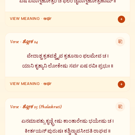
ಏಷ ಏವಾಗ್ನಿಹೋತ್ರಂ ಚ ಫಲಂ ಚೈವಾಗ್ನಿಹೋತ್ರಿಣಾಮ್ ॥
VIEW MEANING · ಅರ್ಥ
+
ಇವನು ಎಲ್ಲಾ ಜೀವಿಗಳು ನಿದ್ರಿಸುತ್ತಿರುವಾಗಲೂ ಅಂತಃಕರಣದಲ್ಲಿ ಇದ್ದು
ಎಚ್ಚರವಾಗಿರುತ್ತಾನೆ. ಇವನೇ ಅಗ್ನಿಹೋತ್ರ ಮತ್ತು ಅಗ್ನಿಹೋತ್ರ ಮಾಡುವವರಿಗೆ
Verse · ಶ್ಲೋಕ 24
⎘
ಸಿಗುವ ಫಲವೂ ಇವನೇ.
ವೇದಾಶ್ಚ ಕ್ರತವಶ್ಚೈವ ಕ್ರತೂನಾಂ ಫಲಮೇವ ಚ ।
ಯಾನಿ ಕೃತ್ಯಾನಿ ಲೋಕೇಷು ಸರ್ವ ಏಷ ರವಿಃ ಪ್ರಭುಃ ॥
VIEW MEANING · ಅರ್ಥ
+
ವೇದಗಳು, ಯಜ್ಞಗಳು, ಯಜ್ಞಗಳ ಫಲ ಮತ್ತು ಎಲ್ಲಾ ಲೋಕಗಳಲ್ಲಿ ನಡೆಯುವ
ಎಲ್ಲಾ ಕರ್ಮಗಳ — ಎಲ್ಲದರ ಒಡೆಯನು ಈ ಸೂರ್ಯ ಭಗವಾನನೇ.
Verse · ಶ್ಲೋಕ 25 (Phalashruti)
⎘
ಏನಮಾಪತ್ಸು ಕೃಚ್ಛ್ರೇಷು ಕಾಂತಾರೇಷು ಭಯೇಷು ಚ ।
ಕೀರ್ತಯನ್ ಪುರುಷಃ ಕಶ್ಚಿನ್ನಾವಸೀದತಿ ರಾಘವ ॥